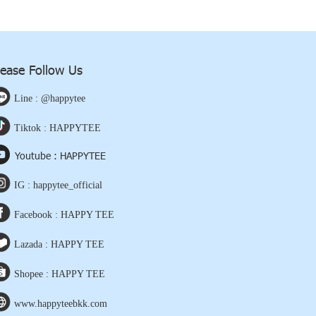
lease Follow Us
Line : @happytee
Tiktok : HAPPYTEE
Youtube : HAPPYTEE
IG : happytee_official
Facebook : HAPPY TEE
Lazada : HAPPY TEE
Shopee : HAPPY TEE
www.happyteebkk.com