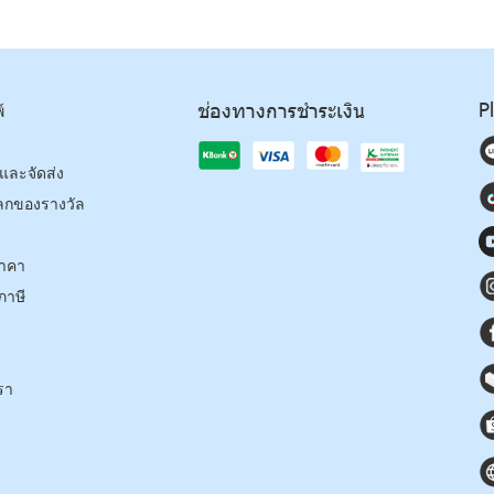
P
ช่องทางการชำระเงิน
์
้อและจัดส่ง
ลกของรางวัล
าคา
ภาษี
รา