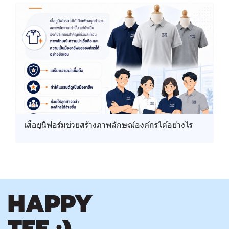
เสื้อยูนิฟอร์มช่วยสร้างภาพลักษณ์องค์กรได้อย่างไร