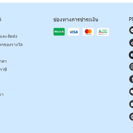
P
ช่องทางการชำระเงิน
์
้อและจัดส่ง
ลกของรางวัล
าคา
ภาษี
รา