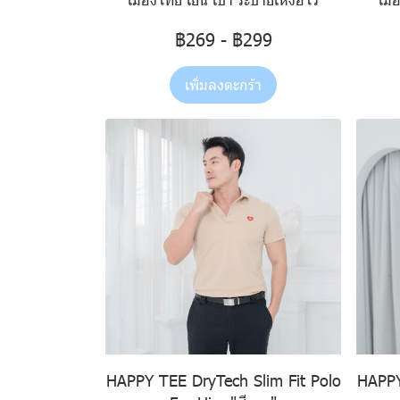
฿269
-
฿299
เพิ่มลงตะกร้า
HAPPY TEE DryTech Slim Fit Polo
HAPPY