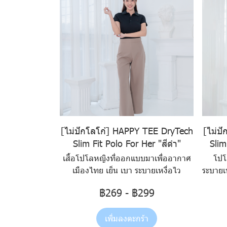
[ไม่ปักโลโก้] HAPPY TEE DryTech
[ไม่ป
Slim Fit Polo For Her "สีดำ"
Slim
เสื้อโปโลหญิงที่ออกแบบมาเพื่ออากาศ
โปโล
เมืองไทย เย็น เบา ระบายเหงื่อไว
ระบายเ
฿269
-
฿299
เพิ่มลงตะกร้า