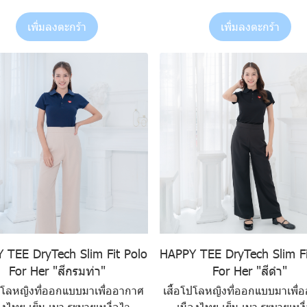
เพิ่มลงตะกร้า
เพิ่มลงตะกร้า
 TEE DryTech Slim Fit Polo
HAPPY TEE DryTech Slim Fi
For Her "สีกรมท่า"
For Her "สีดำ"
โปโลหญิงที่ออกแบบมาเพื่ออากาศ
เสื้อโปโลหญิงที่ออกแบบมาเพื่
องไทย เย็น เบา ระบายเหงื่อไว
เมืองไทย เย็น เบา ระบายเหงื