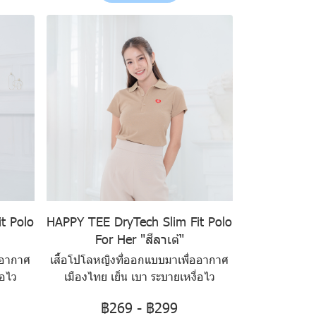
t Polo
HAPPY TEE DryTech Slim Fit Polo
For Her "สีลาเต้"
ออากาศ
เสื้อโปโลหญิงที่ออกแบบมาเพื่ออากาศ
่อไว
เมืองไทย เย็น เบา ระบายเหงื่อไว
฿269
-
฿299