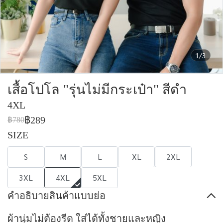
1/3
เสื้อโปโล "รุ่นไม่มีกระเป๋า" สีดำ
4XL
฿289
฿780
SIZE
S
M
L
XL
2XL
3XL
4XL
5XL
คำอธิบายสินค้าแบบย่อ
ผ้านุ่มไม่ต้องรีด ใส่ได้ทั้งชายและหญิง