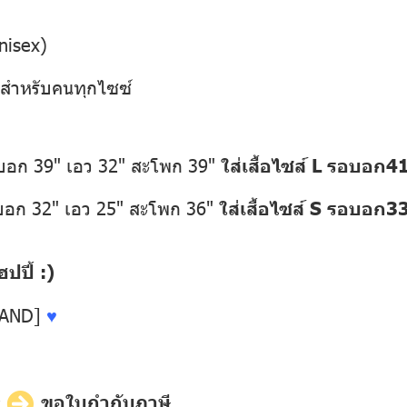
nisex)
1 สำหรับคนทุกไซซ์
อบอก 39" เอว 32" สะโพก 39"
ใส่เสื้อไซส์ L รอบอก
อบอก 32" เอว 25" สะโพก 36"
ใส่เสื้อไซส์ S รอบอก3
ปี้ :)
LAND]
♥
ี
ขอใบกำกับภาษี