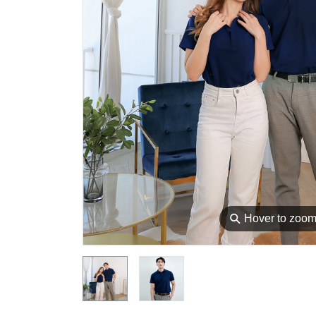
⚲
Hover to zoo