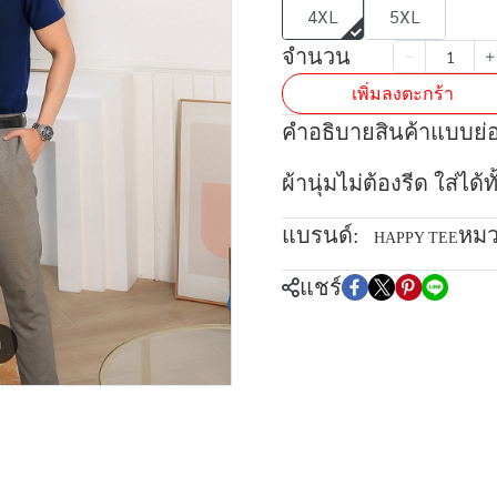
4XL
5XL
จำนวน
เพิ่มลงตะกร้า
คำอธิบายสินค้าแบบย่
ผ้านุ่มไม่ต้องรีด ใส่ได
แบรนด์:
หมว
HAPPY TEE
แชร์
m