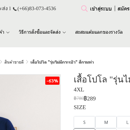
เข้าสู่ระบบ
สมัคร
ส่ง l
(+66)
83-073-4536
ค้า
วิธีการสั่งซื้อและจัดส่ง
สะสมแต้มแลกของรางวัล
สินค้าขายดี
เสื้อโปโล "รุ่นไม่มีกระเป๋า" สีกรมท่า
เสื้อโปโล "รุ่น
-63%
4XL
฿289
฿780
SIZE
S
M
L