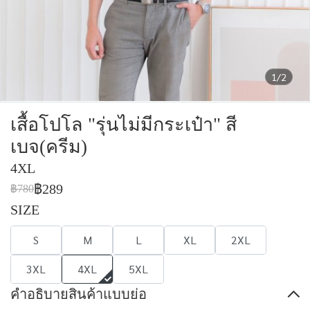
1/2
เสื้อโปโล "รุ่นไม่มีกระเป๋า" สี
เบจ(ครีม)
4XL
฿289
฿780
SIZE
S
M
L
XL
2XL
3XL
4XL
5XL
คำอธิบายสินค้าแบบย่อ