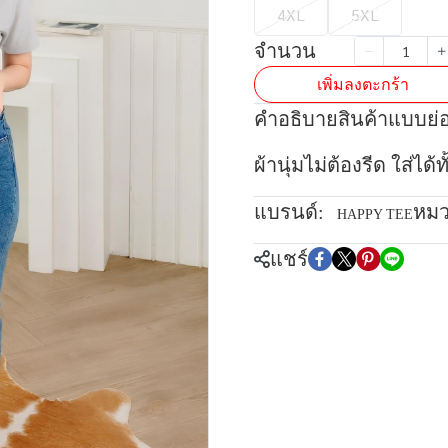
4XL
5XL
จำนวน
เพิ่มลงตะกร้า
คำอธิบายสินค้าแบบย่
ผ้านุ่มไม่ต้องรีด ใส่ได
แบรนด์:
หมว
HAPPY TEE
แชร์