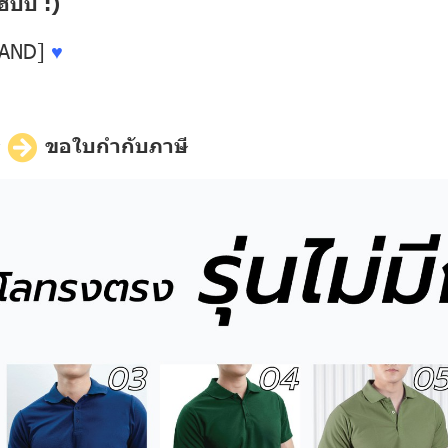
ปี้ :)
LAND]
♥
ี
ขอใบกำกับภาษี