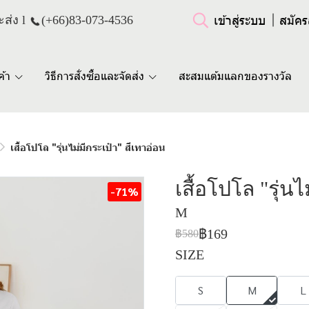
เข้าสู่ระบบ
สมัคร
ส่ง l
(+66)
83-073-4536
ค้า
วิธีการสั่งซื้อและจัดส่ง
สะสมแต้มแลกของรางวัล
เสื้อโปโล "รุ่นไม่มีกระเป๋า" สีเทาอ่อน
เสื้อโปโล "รุ่น
-71%
M
฿169
฿580
SIZE
S
M
L