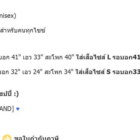
nisex)
1 สำหรับคนทุกไซซ์
อบอก 41" เอว 33" สะโพก 40"
ใส่เสื้อไซส์ L รอบอก4
อบอก 32" เอว 24" สะโพก 34"
ใส่เสื้อไซส์ S รอบอก3
ปี้ :)
LAND]
♥
ี
ขอใบกำกับภาษี