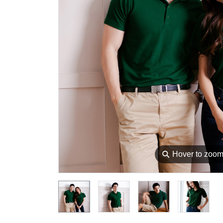
⚲
Hover to zoo