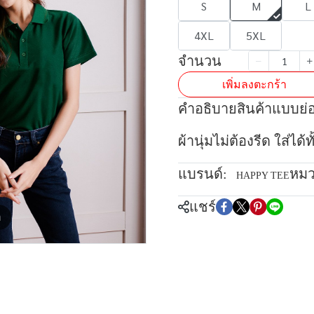
S
M
L
4XL
5XL
จำนวน
เพิ่มลงตะกร้า
คำอธิบายสินค้าแบบย่
ผ้านุ่มไม่ต้องรีด ใส่ได
แบรนด์:
หมว
HAPPY TEE
แชร์
m