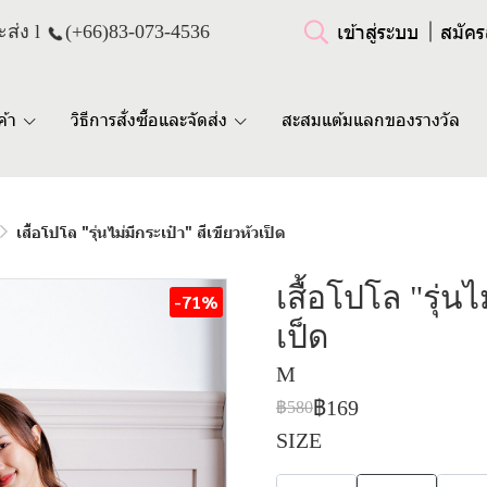
เข้าสู่ระบบ
สมัคร
ส่ง l
(+66)
83-073-4536
ค้า
วิธีการสั่งซื้อและจัดส่ง
สะสมแต้มแลกของรางวัล
เสื้อโปโล "รุ่นไม่มีกระเป๋า" สีเขียวหัวเป็ด
เสื้อโปโล "รุ่นไ
-71%
เป็ด
M
฿169
฿580
SIZE