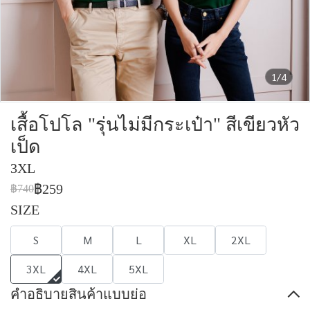
1/4
เสื้อโปโล "รุ่นไม่มีกระเป๋า" สีเขียวหัว
เป็ด
3XL
฿259
฿740
SIZE
S
M
L
XL
2XL
3XL
4XL
5XL
คำอธิบายสินค้าแบบย่อ