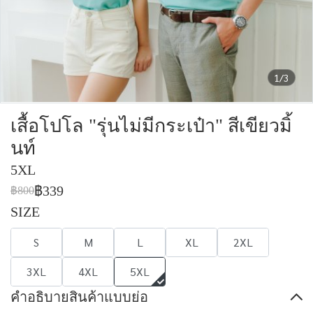
1/3
เสื้อโปโล "รุ่นไม่มีกระเป๋า" สีเขียวมิ้
นท์
5XL
฿339
฿800
SIZE
S
M
L
XL
2XL
3XL
4XL
5XL
คำอธิบายสินค้าแบบย่อ