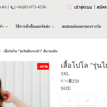
เข้าสู่ระบบ
สมัคร
ส่ง l
(+66)
83-073-4536
ค้า
วิธีการสั่งซื้อและจัดส่ง
สะสมแต้มแลกของรางวัล
เสื้อโปโล "รุ่นไม่มีกระเป๋า" สีบานเย็น
เสื้อโปโล "รุ่น
-65%
3XL
฿259
฿740
SIZE
S
M
L