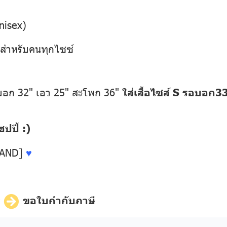
nisex)
1 สำหรับคนทุกไซซ์
อบอก 32" เอว 25" สะโพก 36"
ใส่เสื้อไซส์ S รอบอก3
ปี้ :)
LAND]
♥
ี
ขอใบกำกับภาษี