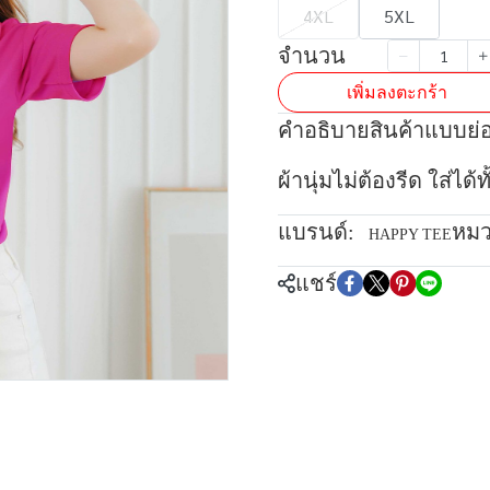
4XL
5XL
จำนวน
เพิ่มลงตะกร้า
คำอธิบายสินค้าแบบย่
ผ้านุ่มไม่ต้องรีด ใส่ได
แบรนด์:
หมว
HAPPY TEE
แชร์