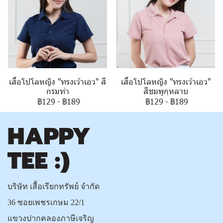
เสื้อโปโลหญิง "ทรงเว้าเอว" สี
เสื้อโปโลหญิง "ทรงเว้าเอว"
กรมท่า
สีชมพูกุหลาบ
฿129
-
฿189
฿129
-
฿189
บริษัท เสื้อเรียกทรัพย์ จำกัด
36 ซอยเพชรเกษม 22/1
แขวงปากคลองภาษีเจริญ