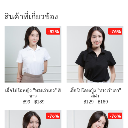
สินค้าที่เกี่ยวข้อง
-82%
-76%
เสื้อโปโลหญิง "ทรงเว้าเอว" สี
เสื้อโปโลหญิง "ทรงเว้าเอว"
ขาว
สีดำ
฿99
-
฿189
฿129
-
฿189
-76%
-76%