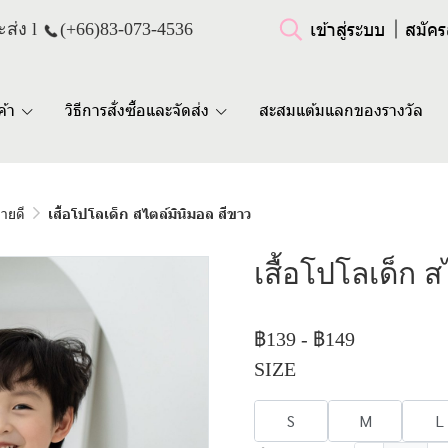
เข้าสู่ระบบ
สมัคร
ส่ง l
(+66)
83-073-4536
ค้า
วิธีการสั่งซื้อและจัดส่ง
สะสมแต้มแลกของรางวัล
ขายดี
เสื้อโปโลเด็ก สไตล์มินิมอล สีขาว
เสื้อโปโลเด็ก 
฿139
-
฿149
SIZE
S
M
L