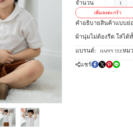
จำนวน
เพิ่มลงตะกร้า
คำอธิบายสินค้าแบบย่
ผ้านุ่มไม่ต้องรีด ใส่ได
แบรนด์:
หมว
HAPPY TEE
แชร์