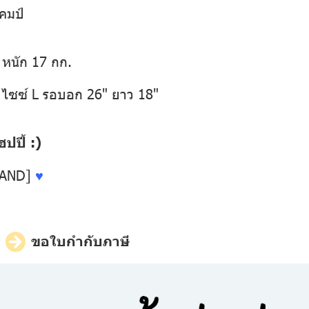
แคมป์
 หนัก 17 กก.
 ไซซ์ L รอบอก 26" ยาว 18"
ปี้ :)
LAND]
♥
ี
ขอใบกำกับภาษี