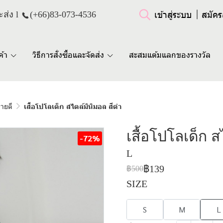
เข้าสู่ระบบ
สมัคร
ส่ง l
(+66)
83-073-4536
ค้า
วิธีการสั่งซื้อและจัดส่ง
สะสมแต้มแลกของรางวัล
ขายดี
เสื้อโปโลเด็ก สไตล์มินิมอล สีดำ
เสื้อโปโลเด็ก ส
-72%
L
฿139
฿500
SIZE
S
M
L