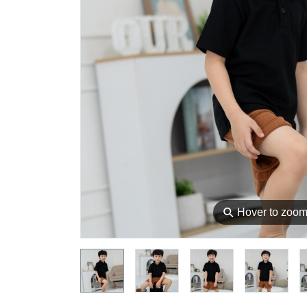
⚲
Hover to zoo