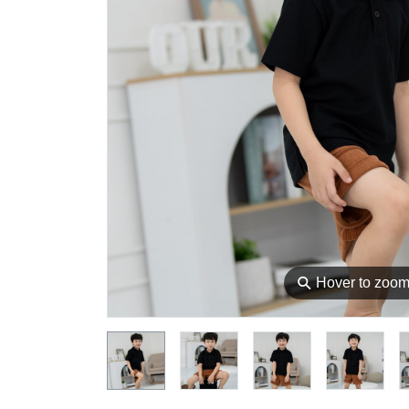
⚲
Hover to zoo