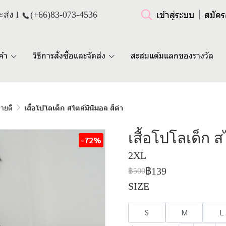
เข้าสู่ระบบ
สมัคร
ส่ง l
(+66)
83-073-4536
ค้า
วิธีการสั่งซื้อและจัดส่ง
สะสมแต้มแลกของรางวัล
ขายดี
เสื้อโปโลเด็ก สไตล์มินิมอล สีดำ
เสื้อโปโลเด็ก ส
-72%
2XL
฿139
฿500
SIZE
S
M
L