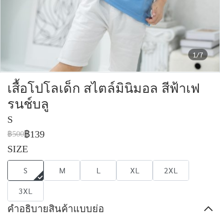
1/7
เสื้อโปโลเด็ก สไตล์มินิมอล สีฟ้าเฟ
รนช์บลู
S
฿139
฿500
SIZE
S
M
L
XL
2XL
3XL
คำอธิบายสินค้าแบบย่อ