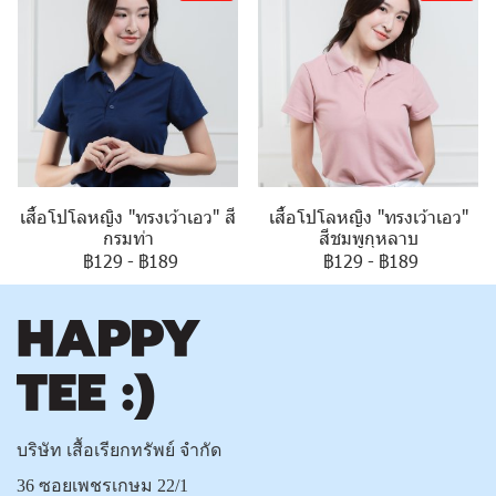
เสื้อโปโลหญิง "ทรงเว้าเอว" สี
เสื้อโปโลหญิง "ทรงเว้าเอว"
กรมท่า
สีชมพูกุหลาบ
฿129
-
฿189
฿129
-
฿189
บริษัท เสื้อเรียกทรัพย์ จำกัด
36 ซอยเพชรเกษม 22/1