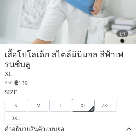
1/7
เสื้อโปโลเด็ก สไตล์มินิมอล สีฟ้าเฟ
รนช์บลู
XL
฿139
฿500
SIZE
S
M
L
XL
2XL
3XL
คำอธิบายสินค้าแบบย่อ