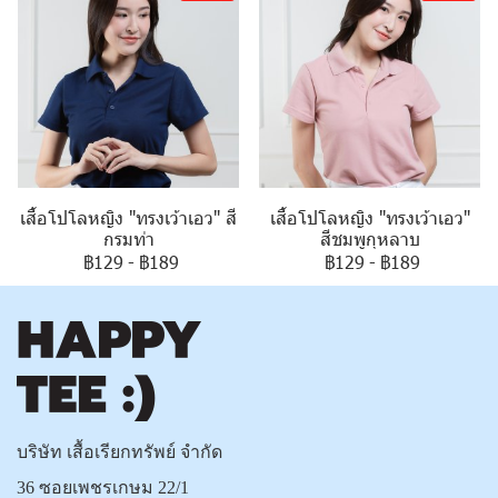
เสื้อโปโลหญิง "ทรงเว้าเอว" สี
เสื้อโปโลหญิง "ทรงเว้าเอว"
กรมท่า
สีชมพูกุหลาบ
฿129
-
฿189
฿129
-
฿189
บริษัท เสื้อเรียกทรัพย์ จำกัด
36 ซอยเพชรเกษม 22/1