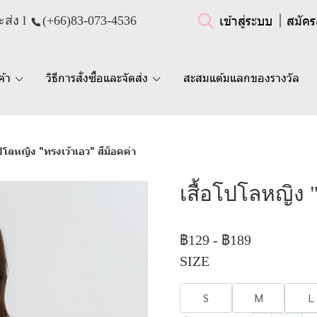
เข้าสู่ระบบ
สมัคร
ส่ง l
(+66)
83-073-4536
ค้า
วิธีการสั่งซื้อและจัดส่ง
สะสมแต้มแลกของรางวัล
โปโลหญิง "ทรงเว้าเอว" สีม็อคค่า
เสื้อโปโลหญิง 
฿129
-
฿189
SIZE
S
M
L