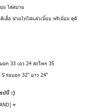
นุ่ม ใส่สบาย
เสื้อ ช่วยให้ใส่แล้วเนี๊ยบ พรีเมี่ยม ดูดี
อบอก 33 เอว 24 สะโพก 35
์ S รอบอก 32" ยาว 24"
ปี้ :)
LAND]
♥