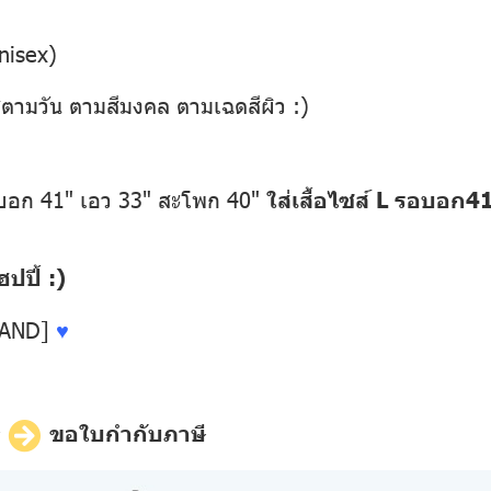
nisex)
่ตามวัน ตามสีมงคล ตามเฉดสีผิว :)
อบอก 41" เอว 33" สะโพก 40"
ใส่เสื้อไซส์ L รอบอก4
ปี้ :)
LAND]
♥
ี
ขอใบกำกับภาษี