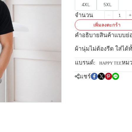
4XL
5XL
จำนวน
เพิ่มลงตะกร้า
คำอธิบายสินค้าแบบย่
ผ้านุ่มไม่ต้องรีด ใส่ได
แบรนด์:
หมว
HAPPY TEE
แชร์