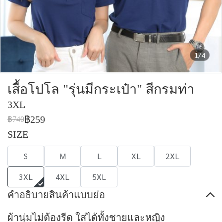
1/4
เสื้อโปโล "รุ่นมีกระเป๋า" สีกรมท่า
3XL
฿259
฿740
SIZE
S
M
L
XL
2XL
3XL
4XL
5XL
คำอธิบายสินค้าแบบย่อ
ผ้านุ่มไม่ต้องรีด ใส่ได้ทั้งชายและหญิง