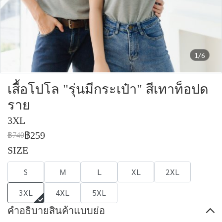
1/6
เสื้อโปโล "รุ่นมีกระเป๋า" สีเทาท็อปด
ราย
3XL
฿259
฿740
SIZE
S
M
L
XL
2XL
3XL
4XL
5XL
คำอธิบายสินค้าแบบย่อ