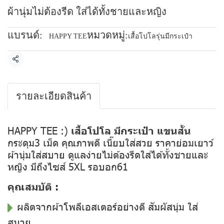
ผ้านุ่มไม่ต้องรีด ใส่ได้ทั้งชายและหญิง
แบรนด์:
หมวดหมู่:
HAPPY TEE
เสื้อโปโลรุ่นมีกระเป๋า
แชร์
รายละเอียดสินค้า
HAPPY TEE :)
เสื้อโปโล มีกระเป๋า แขนสั้น
กระดุม3 เม็ด คุณภาพดี เนี๊ยบใส่สวย ราคาย่อมเยาว์
ผ้านุ่มใส่สบาย ดูแลง่ายไม่ต้องรีดใส่ได้ทั้งชายและ
หญิง มีถึงไซส์ 5XL รอบอก61
คุณสมบัติ :
ผลิตจากผ้าโพลีเอสเตอร์อย่างดี สัมผัสนุ่ม ใส่
สบาย