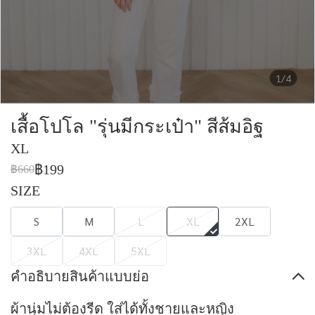
1/4
เสื้อโปโล "รุ่นมีกระเป๋า" สีส้มอิฐ
XL
฿199
฿660
SIZE
S
M
L
XL
2XL
3XL
4XL
5XL
คำอธิบายสินค้าแบบย่อ
ผ้านุ่มไม่ต้องรีด ใส่ได้ทั้งชายและหญิง