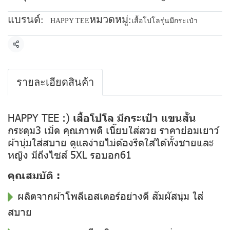
แบรนด์:
หมวดหมู่:
HAPPY TEE
เสื้อโปโลรุ่นมีกระเป๋า
แชร์
รายละเอียดสินค้า
HAPPY TEE :)
เสื้อโปโล มีกระเป๋า แขนสั้น
กระดุม3 เม็ด คุณภาพดี เนี๊ยบใส่สวย ราคาย่อมเยาว์
ผ้านุ่มใส่สบาย ดูแลง่ายไม่ต้องรีดใส่ได้ทั้งชายและ
หญิง มีถึงไซส์ 5XL รอบอก61
คุณสมบัติ :
ผลิตจากผ้าโพลีเอสเตอร์อย่างดี สัมผัสนุ่ม ใส่
สบาย