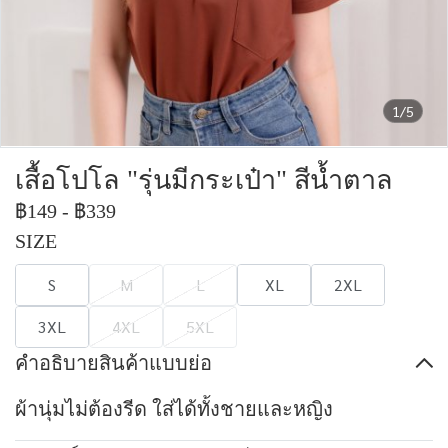
1/5
เสื้อโปโล "รุ่นมีกระเป๋า" สีน้ำตาล
฿149
-
฿339
SIZE
S
M
L
XL
2XL
3XL
4XL
5XL
คำอธิบายสินค้าแบบย่อ
ผ้านุ่มไม่ต้องรีด ใส่ได้ทั้งชายและหญิง