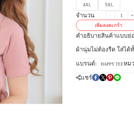
4XL
5XL
จำนวน
เพิ่มลงตะกร้า
คำอธิบายสินค้าแบบย่
ผ้านุ่มไม่ต้องรีด ใส่ได
แบรนด์:
หมว
HAPPY TEE
แชร์