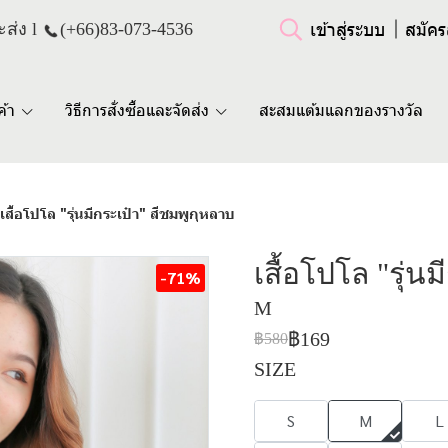
เข้าสู่ระบบ
สมัคร
ส่ง l
(+66)
83-073-4536
ค้า
วิธีการสั่งซื้อและจัดส่ง
สะสมแต้มแลกของรางวัล
เสื้อโปโล "รุ่นมีกระเป๋า" สีชมพูกุหลาบ
เสื้อโปโล "รุ่น
-71%
M
฿169
฿580
SIZE
S
M
L