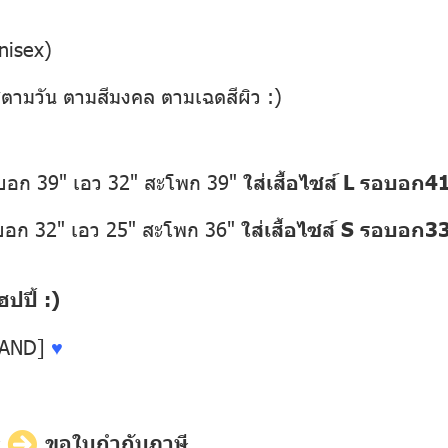
nisex)
่ตามวัน ตามสีมงคล ตามเฉดสีผิว :)
อบอก 39" เอว 32" สะโพก 39"
ใส่เสื้อไซส์ L รอบอก4
อบอก 32" เอว 25" สะโพก 36"
ใส่เสื้อไซส์ S รอบอก3
ปี้ :)
LAND]
♥
ี
ขอใบกำกับภาษี