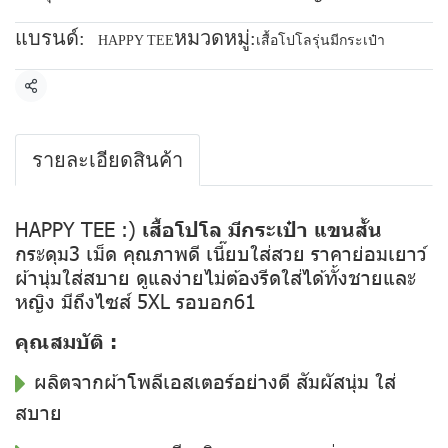
แบรนด์:
หมวดหมู่:
HAPPY TEE
เสื้อโปโลรุ่นมีกระเป๋า
แชร์
รายละเอียดสินค้า
HAPPY TEE :)
เสื้อโปโล มีกระเป๋า แขนสั้น
กระดุม3 เม็ด คุณภาพดี เนี๊ยบใส่สวย ราคาย่อมเยาว์
ผ้านุ่มใส่สบาย ดูแลง่ายไม่ต้องรีดใส่ได้ทั้งชายและ
หญิง มีถึงไซส์ 5XL รอบอก61
คุณสมบัติ :
ผลิตจากผ้าโพลีเอสเตอร์อย่างดี สัมผัสนุ่ม ใส่
สบาย