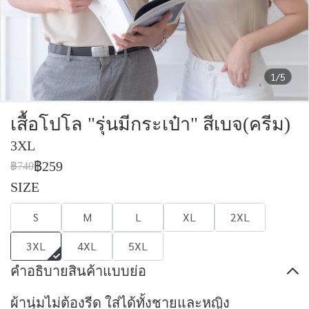
1/5
เสื้อโปโล "รุ่นมีกระเป๋า" สีเบจ(ครีม)
3XL
฿259
฿740
SIZE
S
M
L
XL
2XL
3XL
4XL
5XL
คำอธิบายสินค้าแบบย่อ
ผ้านุ่มไม่ต้องรีด ใส่ได้ทั้งชายและหญิง