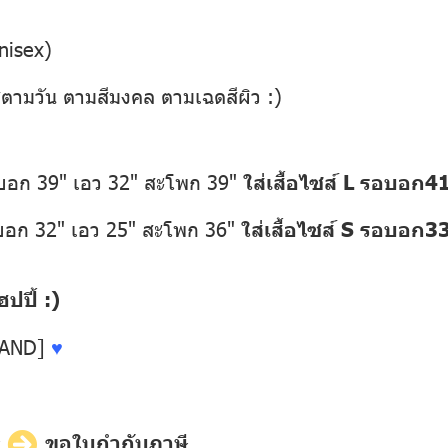
nisex)
่ตามวัน ตามสีมงคล ตามเฉดสีผิว :)
อบอก 39" เอว 32" สะโพก 39"
ใส่เสื้อไซส์ L รอบอก4
อบอก 32" เอว 25" สะโพก 36"
ใส่เสื้อไซส์ S รอบอก3
ปี้ :)
LAND]
♥
ี
ขอใบกำกับภาษี