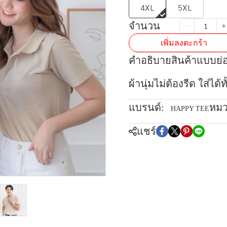
4XL
5XL
จำนวน
เพิ่มลงตะกร้า
คำอธิบายสินค้าแบบย่
ผ้านุ่มไม่ต้องรีด ใส่ได
แบรนด์:
หมว
HAPPY TEE
แชร์