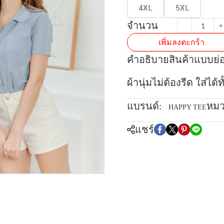
4XL
5XL
จำนวน
เพิ่มลงตะกร้า
คำอธิบายสินค้าแบบย่
ผ้านุ่มไม่ต้องรีด ใส่ได
แบรนด์:
หมว
HAPPY TEE
แชร์