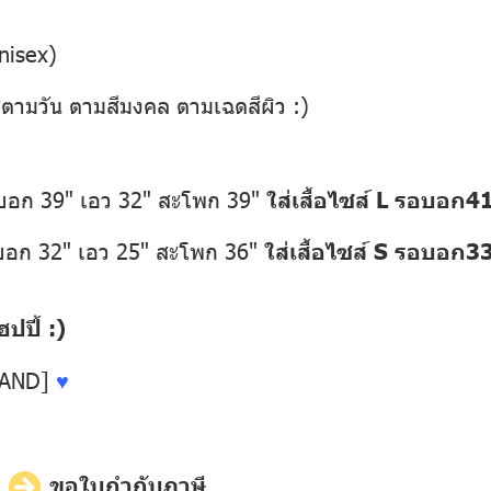
nisex)
่ตามวัน ตามสีมงคล ตามเฉดสีผิว :)
อบอก 39" เอว 32" สะโพก 39"
ใส่เสื้อไซส์ L รอบอก4
อบอก 32" เอว 25" สะโพก 36"
ใส่เสื้อไซส์ S รอบอก3
ปี้ :)
LAND]
♥
ี
ขอใบกำกับภาษี