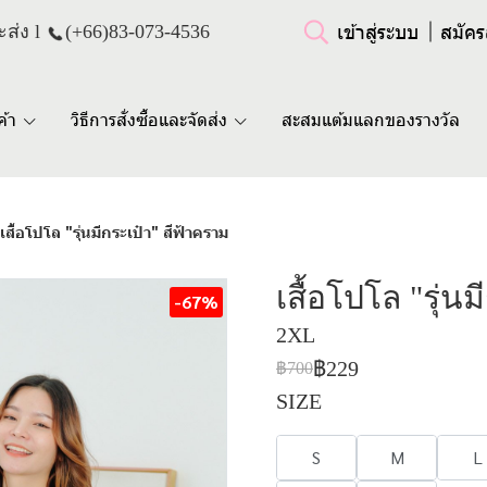
เข้าสู่ระบบ
สมัคร
ส่ง l
(+66)
83-073-4536
ค้า
วิธีการสั่งซื้อและจัดส่ง
สะสมแต้มแลกของรางวัล
เสื้อโปโล "รุ่นมีกระเป๋า" สีฟ้าคราม
เสื้อโปโล "รุ่น
-67%
2XL
฿229
฿700
SIZE
S
M
L