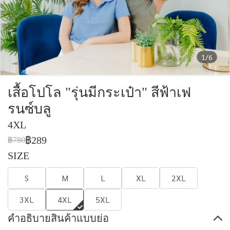
1/6
เสื้อโปโล "รุ่นมีกระเป๋า" สีฟ้าเฟ
รนซ์บลู
4XL
฿289
฿780
SIZE
S
M
L
XL
2XL
3XL
4XL
5XL
คำอธิบายสินค้าแบบย่อ