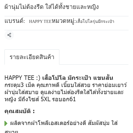
ผ้านุ่มไม่ต้องรีด ใส่ได้ทั้งชายและหญิง
แบรนด์:
หมวดหมู่:
HAPPY TEE
เสื้อโปโลรุ่นมีกระเป๋า
แชร์
รายละเอียดสินค้า
HAPPY TEE :)
เสื้อโปโล มีกระเป๋า แขนสั้น
กระดุม3 เม็ด คุณภาพดี เนี๊ยบใส่สวย ราคาย่อมเยาว์
ผ้านุ่มใส่สบาย ดูแลง่ายไม่ต้องรีดใส่ได้ทั้งชายและ
หญิง มีถึงไซส์ 5XL รอบอก61
คุณสมบัติ :
ผลิตจากผ้าโพลีเอสเตอร์อย่างดี สัมผัสนุ่ม ใส่
สบาย