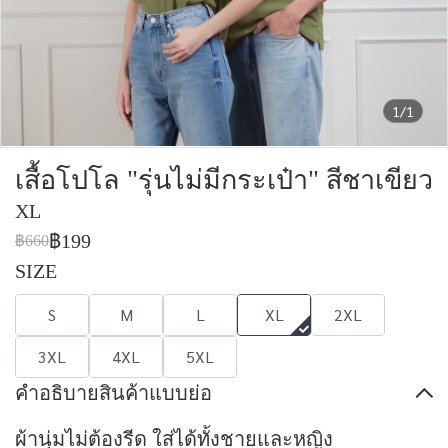
1/1
เสื้อโปโล "รุ่นไม่มีกระเป๋า" สีชาเขียว
XL
฿199
฿660
SIZE
S
M
L
XL
2XL
3XL
4XL
5XL
คำอธิบายสินค้าแบบย่อ
ผ้านุ่มไม่ต้องรีด ใส่ได้ทั้งชายและหญิง