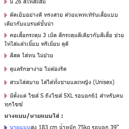
มี 26 สีให้สะสม
ตัดเย็บอย่างดี ทรงสวย ด้วยแพทเทิร์นเสื้อแบบ
เดียวกับแบรนด์ชั้นนำ
คอเสื้อกระดุม 3 เม็ด สีกระดุมสีเดียวกับสีเสื้อ ช่วย
ให้ใส่แล้วเนี๊ยบ พรีเมี่ยม ดูดี
สีสด ใส่ทน ไม่ย้วย
ดูแลรักษาง่าย ไม่ต้องรีด
สวมใส่สบาย ใส่ได้ทั้งชายและหญิง (Unisex)
มีตั้งแต่ ไซส์ S ถึงไซส์ 5XL รอบอก61 สำหรับคน
ทุกไซซ์
นางแบบ/นายแบบใส่ :
นายแบบ
สูง 183 cm น้ำหนัก 75kg รอบอก 39"