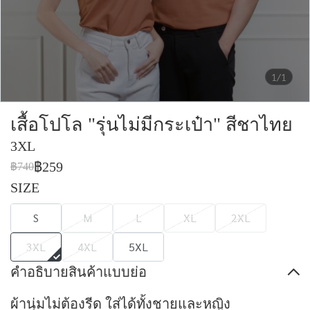
1/1
เสื้อโปโล "รุ่นไม่มีกระเป๋า" สีชาไทย
3XL
฿259
฿740
SIZE
S
M
L
XL
2XL
3XL
4XL
5XL
คำอธิบายสินค้าแบบย่อ
ผ้านุ่มไม่ต้องรีด ใส่ได้ทั้งชายและหญิง