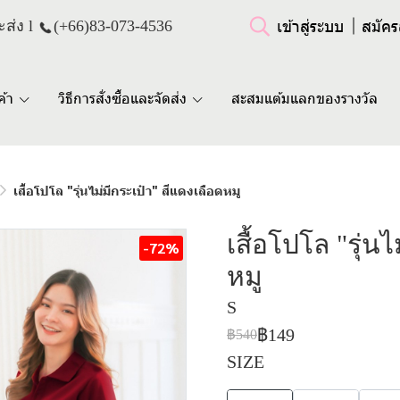
เข้าสู่ระบบ
สมัคร
ส่ง l
(+66)
83-073-4536
ค้า
วิธีการสั่งซื้อและจัดส่ง
สะสมแต้มแลกของรางวัล
เสื้อโปโล "รุ่นไม่มีกระเป๋า" สีแดงเลือดหมู
เสื้อโปโล "รุ่น
-72%
หมู
S
฿149
฿540
SIZE