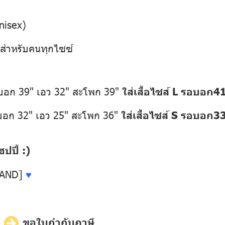
nisex)
1 สำหรับคนทุกไซซ์
อบอก 39" เอว 32" สะโพก 39"
ใส่เสื้อไซส์ L รอบอก
อบอก 32" เอว 25" สะโพก 36"
ใส่เสื้อไซส์ S รอบอก3
ปี้ :)
LAND]
♥
ี
ขอใบกำกับภาษี