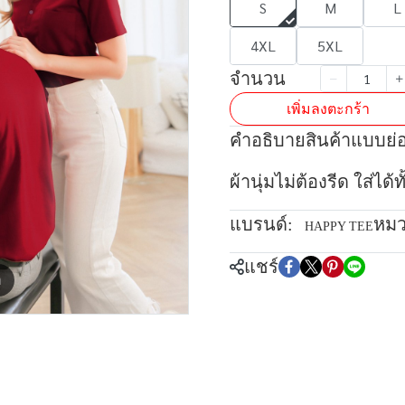
S
M
L
4XL
5XL
จำนวน
เพิ่มลงตะกร้า
คำอธิบายสินค้าแบบย่
ผ้านุ่มไม่ต้องรีด ใส่ได
แบรนด์:
หมว
HAPPY TEE
แชร์
m