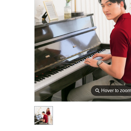
⚲
Hover to zoo