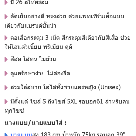
มี 26 สีให้สะสม
ตัดเย็บอย่างดี ทรงสวย ด้วยแพทเทิร์นเสื้อแบบ
เดียวกับแบรนด์ชั้นนำ
คอเสื้อกระดุม 3 เม็ด สีกระดุมสีเดียวกับสีเสื้อ ช่วย
ให้ใส่แล้วเนี๊ยบ พรีเมี่ยม ดูดี
สีสด ใส่ทน ไม่ย้วย
ดูแลรักษาง่าย ไม่ต้องรีด
สวมใส่สบาย ใส่ได้ทั้งชายและหญิง (Unisex)
มีตั้งแต่ ไซส์ S ถึงไซส์ 5XL รอบอก61 สำหรับคน
ทุกไซซ์
นางแบบ/นายแบบใส่ :
นายแบบ
สูง 183 cm น้ำหนัก 75kg รอบอก 39"