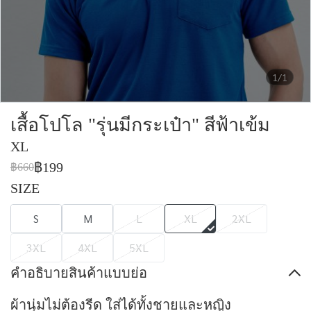
1/1
เสื้อโปโล "รุ่นมีกระเป๋า" สีฟ้าเข้ม
XL
฿199
฿660
SIZE
S
M
L
XL
2XL
3XL
4XL
5XL
คำอธิบายสินค้าแบบย่อ
ผ้านุ่มไม่ต้องรีด ใส่ได้ทั้งชายและหญิง