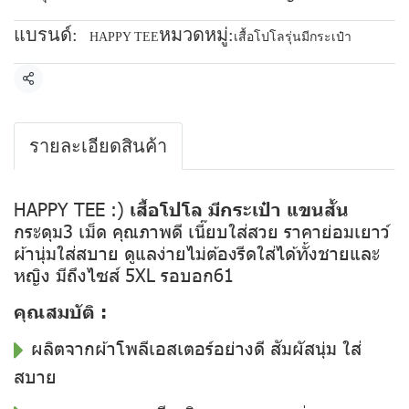
แบรนด์:
หมวดหมู่:
HAPPY TEE
เสื้อโปโลรุ่นมีกระเป๋า
แชร์
รายละเอียดสินค้า
HAPPY TEE :)
เสื้อโปโล มีกระเป๋า แขนสั้น
กระดุม3 เม็ด คุณภาพดี เนี๊ยบใส่สวย ราคาย่อมเยาว์
ผ้านุ่มใส่สบาย ดูแลง่ายไม่ต้องรีดใส่ได้ทั้งชายและ
หญิง มีถึงไซส์ 5XL รอบอก61
คุณสมบัติ :
ผลิตจากผ้าโพลีเอสเตอร์อย่างดี สัมผัสนุ่ม ใส่
สบาย