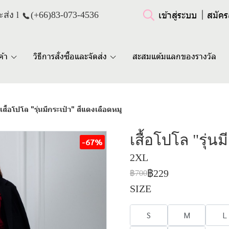
เข้าสู่ระบบ
สมัคร
ส่ง l
(+66)
83-073-4536
ค้า
วิธีการสั่งซื้อและจัดส่ง
สะสมแต้มแลกของรางวัล
เสื้อโปโล "รุ่นมีกระเป๋า" สีแดงเลือดหมู
เสื้อโปโล "รุ่น
-67%
2XL
฿229
฿700
SIZE
S
M
L