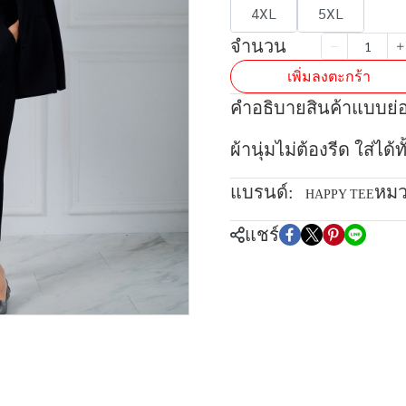
4XL
5XL
จำนวน
เพิ่มลงตะกร้า
คำอธิบายสินค้าแบบย่
ผ้านุ่มไม่ต้องรีด ใส่ได
แบรนด์:
หมว
HAPPY TEE
แชร์