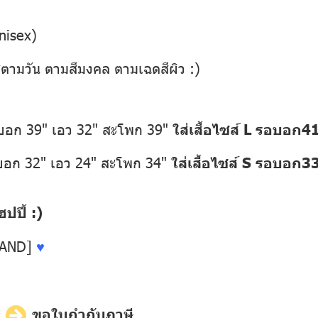
nisex)
่ตามวัน ตามสีมงคล ตามเฉดสีผิว :)
อบอก 39" เอว 32" สะโพก 39"
ใส่เสื้อไซส์ L รอบอก4
อบอก 32" เอว 24" สะโพก 34"
ใส่เสื้อไซส์ S รอบอก3
ปี้ :)
LAND]
♥
ี
ขอใบกำกับภาษี