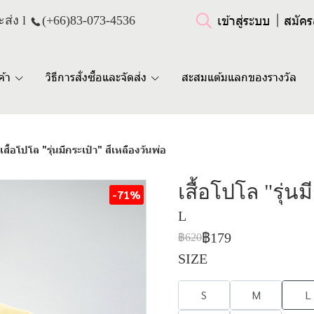
เข้าสู่ระบบ
สมัคร
ส่ง l
(+66)
83-073-4536
ค้า
วิธีการสั่งซื้อและจัดส่ง
สะสมแต้มแลกของรางวัล
เสื้อโปโล "รุ่นมีกระเป๋า" สีเหลืองวันพ่อ
เสื้อโปโล "รุ่นม
-71%
L
฿179
฿620
SIZE
S
M
L