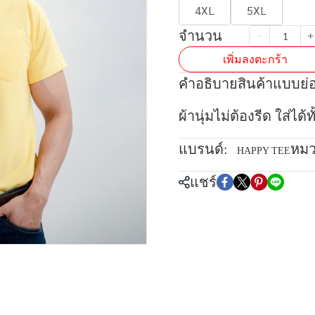
4XL
5XL
จำนวน
เพิ่มลงตะกร้า
คำอธิบายสินค้าแบบย่
ผ้านุ่มไม่ต้องรีด ใส่ได
แบรนด์:
หมว
HAPPY TEE
แชร์