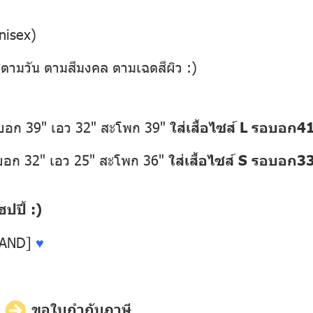
nisex)
่ตามวัน ตามสีมงคล ตามเฉดสีผิว :)
อบอก 39" เอว 32" สะโพก 39"
ใส่เสื้อไซส์ L รอบอก
อบอก 32" เอว 25" สะโพก 36"
ใส่เสื้อไซส์ S รอบอก3
ปี้ :)
LAND]
♥
ี
ขอใบกำกับภาษี