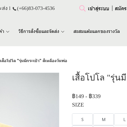
เข้าสู่ระบบ
สมัคร
ส่ง l
(+66)
83-073-4536
ค้า
วิธีการสั่งซื้อและจัดส่ง
สะสมแต้มแลกของรางวัล
เสื้อโปโล "รุ่นมีกระเป๋า" สีเหลืองวันพ่อ
เสื้อโปโล "รุ่นม
฿149
-
฿339
SIZE
S
M
L