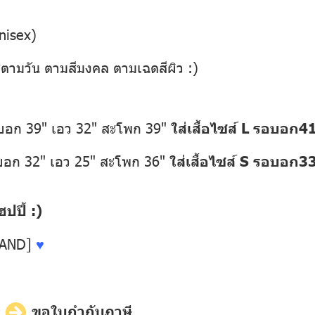
nisex)
่ตามวัน ตามสีมงคล ตามเฉดสีผิว :)
อบอก 39" เอว 32" สะโพก 39"
ใส่เสื้อไซส์ L รอบอก
อบอก 32" เอว 25" สะโพก 36"
ใส่เสื้อไซส์ S รอบอก3
ปี้ :)
LAND]
♥
ี
ขอใบกำกับภาษี