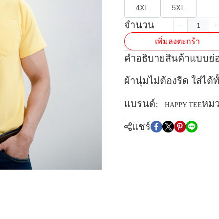
4XL
5XL
จำนวน
เพิ่มลงตะกร้า
คำอธิบายสินค้าแบบย่
ผ้านุ่มไม่ต้องรีด ใส่ได
แบรนด์:
หมว
HAPPY TEE
แชร์