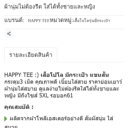
ผ้านุ่มไม่ต้องรีด ใส่ได้ทั้งชายและหญิง
แบรนด์:
หมวดหมู่:
HAPPY TEE
เสื้อโปโลรุ่นมีกระเป๋า
แชร์
รายละเอียดสินค้า
HAPPY TEE :)
เสื้อโปโล มีกระเป๋า แขนสั้น
กระดุม3 เม็ด คุณภาพดี เนี๊ยบใส่สวย ราคาย่อมเยาว์
ผ้านุ่มใส่สบาย ดูแลง่ายไม่ต้องรีดใส่ได้ทั้งชายและ
หญิง มีถึงไซส์ 5XL รอบอก61
คุณสมบัติ :
ผลิตจากผ้าโพลีเอสเตอร์อย่างดี สัมผัสนุ่ม ใส่
สบาย