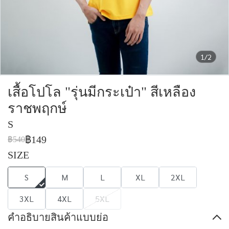
1/2
เสื้อโปโล "รุ่นมีกระเป๋า" สีเหลือง
ราชพฤกษ์
S
฿149
฿540
SIZE
S
M
L
XL
2XL
3XL
4XL
5XL
คำอธิบายสินค้าแบบย่อ