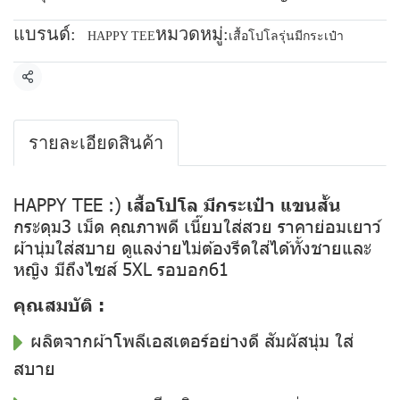
แบรนด์:
หมวดหมู่:
HAPPY TEE
เสื้อโปโลรุ่นมีกระเป๋า
แชร์
รายละเอียดสินค้า
HAPPY TEE :)
เสื้อโปโล มีกระเป๋า แขนสั้น
กระดุม3 เม็ด คุณภาพดี เนี๊ยบใส่สวย ราคาย่อมเยาว์
ผ้านุ่มใส่สบาย ดูแลง่ายไม่ต้องรีดใส่ได้ทั้งชายและ
หญิง มีถึงไซส์ 5XL รอบอก61
คุณสมบัติ :
ผลิตจากผ้าโพลีเอสเตอร์อย่างดี สัมผัสนุ่ม ใส่
สบาย