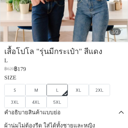
1/2
เสื้อโปโล "รุ่นมีกระเป๋า" สีแดง
L
฿179
฿620
SIZE
S
M
L
XL
2XL
3XL
4XL
5XL
คำอธิบายสินค้าแบบย่อ
ผ้านุ่มไม่ต้องรีด ใส่ได้ทั้งชายและหญิง