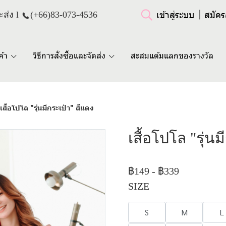
เข้าสู่ระบบ
สมัคร
ส่ง l
(+66)
83-073-4536
ค้า
วิธีการสั่งซื้อและจัดส่ง
สะสมแต้มแลกของรางวัล
เสื้อโปโล "รุ่นมีกระเป๋า" สีแดง
เสื้อโปโล "รุ่น
฿149
-
฿339
SIZE
S
M
L