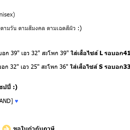
nisex)
ส่ตามวัน ตามสีมงคล ตามเฉดสีผิว
:)
อบอก 39" เอว 32" สะโพก 39"
ใส่เสื้อไซส์ L รอบอก4
อบอก 32" เอว 25" สะโพก 36"
ใส่เสื้อไซส์ S รอบอก3
ปี้ :)
LAND]
♥
ี
ขอใบกำกับภาษี