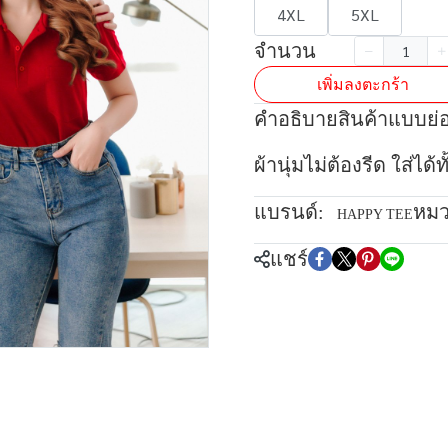
4XL
5XL
จำนวน
เพิ่มลงตะกร้า
คำอธิบายสินค้าแบบย่
ผ้านุ่มไม่ต้องรีด ใส่ได
แบรนด์:
หมว
HAPPY TEE
แชร์