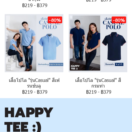
฿219
-
฿379
-80%
-80%
เสื้อโปโล "รุ่นCasual" สีเฟ
เสื้อโปโล "รุ่นCasual" สี
รนช์บลู
กรมท่า
฿219
-
฿379
฿219
-
฿379