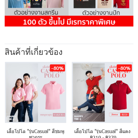
สินค้าที่เกี่ยวข้อง
-80%
-80%
เสื้อโปโล "รุ่นCasual" สีชมพู
เสื้อโปโล "รุ่นCasual" สีแดง
ซากุระ
฿219
-
฿379