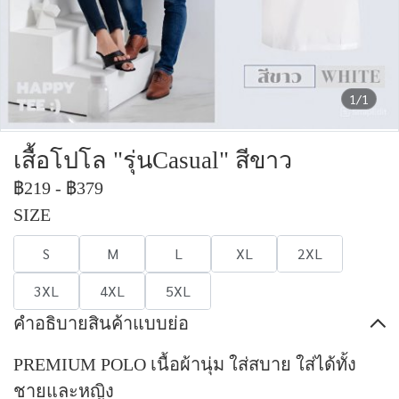
1/1
เสื้อโปโล "รุ่นCasual" สีขาว
฿219
-
฿379
SIZE
S
M
L
XL
2XL
3XL
4XL
5XL
คำอธิบายสินค้าแบบย่อ
PREMIUM POLO เนื้อผ้านุ่ม ใส่สบาย ใส่ได้ทั้ง
ชายและหญิง