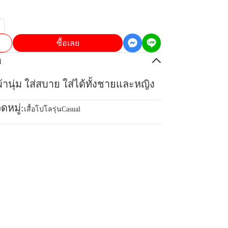
ซื้อเลย
อ
นุ่ม ใส่สบาย ใส่ได้ทั้งชายและหญิง
ดหมู่:
เสื้อโปโลรุ่นCasual