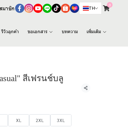
0
สมาชิก
TH
รีวิวลูกค้า
ขอเอกสาร
บทความ
เพิ่มเติม
Casual" สีเฟรนช์บลู
แชร์
XL
2XL
3XL