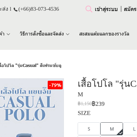
เข้าสู่ระบบ
สมัคร
ส่ง l
(+66)
83-073-4536
ค้า
วิธีการสั่งซื้อและจัดส่ง
สะสมแต้มแลกของรางวัล
สื้อโปโล "รุ่นCasual" สีเฟรนช์บลู
เสื้อโปโล "รุ่น
-79%
M
฿239
฿1,150
SIZE
S
M
L