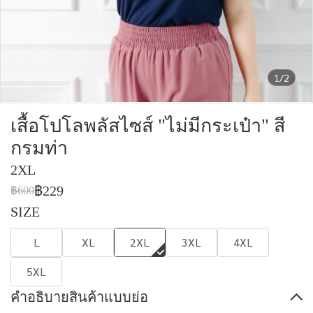
1/2
เสื้อโปโลพลัสไซส์ "ไม่มีกระเป๋า" สี
กรมท่า
2XL
฿229
฿600
SIZE
L
XL
2XL
3XL
4XL
5XL
คำอธิบายสินค้าแบบย่อ