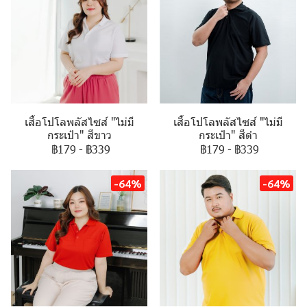
เสื้อโปโลพลัสไซส์ "ไม่มี
เสื้อโปโลพลัสไซส์ "ไม่มี
กระเป๋า" สีขาว
กระเป๋า" สีดำ
฿179
-
฿339
฿179
-
฿339
-64%
-64%