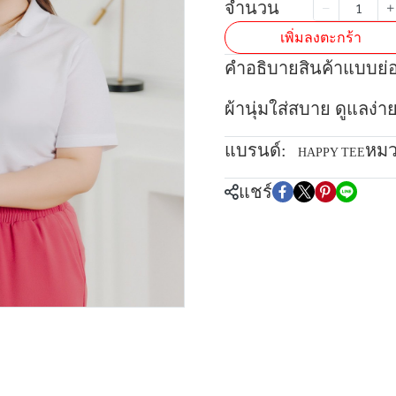
จำนวน
เพิ่มลงตะกร้า
คำอธิบายสินค้าแบบย่
ผ้านุ่มใส่สบาย ดูแลง่า
แบรนด์:
หมว
HAPPY TEE
แชร์