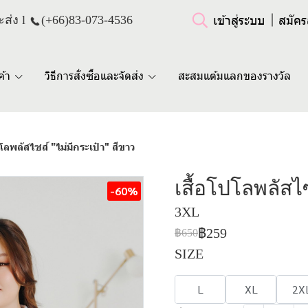
เข้าสู่ระบบ
สมัคร
ส่ง l
(+66)
83-073-4536
ค้า
วิธีการสั่งซื้อและจัดส่ง
สะสมแต้มแลกของรางวัล
ปโลพลัสไซส์ "ไม่มีกระเป๋า" สีขาว
เสื้อโปโลพลัสไซ
-60%
3XL
฿259
฿650
SIZE
L
XL
2X