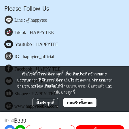
Please Follow Us
Line : @happytee
Tiktok : HAPPYTEE
Youtube : HAPPYTEE
IG : happytee_official
Facebook : HAPPY TEE
เว็บไซต์นี้มีการใช้งานคุกกี้ เพื่อเพิ่มประสิทธิภาพและ
ประสบการณ์ที่ดีในการใช้งานเว็บไซต์ของท่าน ท่านสามารถ
Lazada : HAPPY TEE
อ่านรายละเอียดเพิ่มเติมได้ที่
นโยบายความเป็นส่วนตัว
และ
นโยบายคุกกี้
Shopee : HAPPY TEE
ตั้งค่าคุกกี้
ยอมรับทั้งหมด
www.happyteebkk.com
฿339
฿750
Copyright | All Rights Reserved | Powered by happyteebkk.com