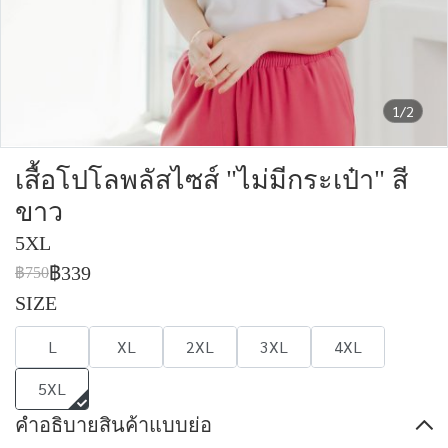
1/2
เสื้อโปโลพลัสไซส์ "ไม่มีกระเป๋า" สี
ขาว
5XL
฿339
฿750
SIZE
L
XL
2XL
3XL
4XL
5XL
คำอธิบายสินค้าแบบย่อ