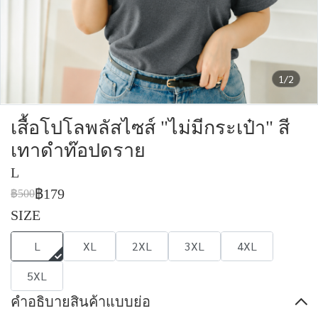
1/2
เสื้อโปโลพลัสไซส์ "ไม่มีกระเป๋า" สี
เทาดำท๊อปดราย
L
฿179
฿500
SIZE
L
XL
2XL
3XL
4XL
5XL
คำอธิบายสินค้าแบบย่อ