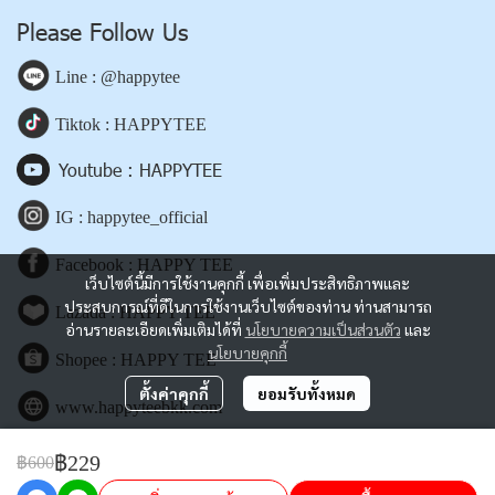
Please Follow Us
Line : @happytee
Tiktok : HAPPYTEE
Youtube : HAPPYTEE
IG : happytee_official
Facebook : HAPPY TEE
เว็บไซต์นี้มีการใช้งานคุกกี้ เพื่อเพิ่มประสิทธิภาพและ
ประสบการณ์ที่ดีในการใช้งานเว็บไซต์ของท่าน ท่านสามารถ
Lazada : HAPPY TEE
อ่านรายละเอียดเพิ่มเติมได้ที่
นโยบายความเป็นส่วนตัว
และ
นโยบายคุกกี้
Shopee : HAPPY TEE
ตั้งค่าคุกกี้
ยอมรับทั้งหมด
www.happyteebkk.com
฿229
฿600
Copyright | All Rights Reserved | Powered by happyteebkk.com