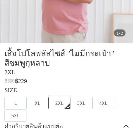
1/2
เสื้อโปโลพลัสไซส์ "ไม่มีกระเป๋า"
สีชมพูกุหลาบ
2XL
฿229
฿600
SIZE
L
XL
2XL
3XL
4XL
5XL
คำอธิบายสินค้าแบบย่อ