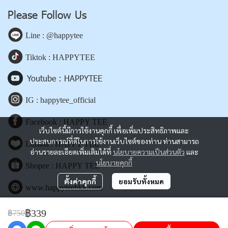
Please Follow Us
Line : @happytee
Tiktok : HAPPYTEE
Youtube : HAPPYTEE
IG : happytee_official
Facebook : HAPPY TEE
เว็บไซต์นี้มีการใช้งานคุกกี้ เพื่อเพิ่มประสิทธิภาพและ
ประสบการณ์ที่ดีในการใช้งานเว็บไซต์ของท่าน ท่านสามารถ
Lazada : HAPPY TEE
อ่านรายละเอียดเพิ่มเติมได้ที่
นโยบายความเป็นส่วนตัว
และ
นโยบายคุกกี้
Shopee : HAPPY TEE
ตั้งค่าคุกกี้
ยอมรับทั้งหมด
www.happyteebkk.com
฿339
฿750
Copyright | All Rights Reserved | Powered by happyteebkk.com