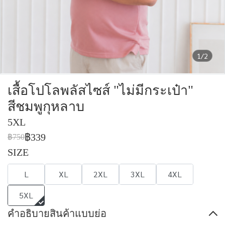
1/2
เสื้อโปโลพลัสไซส์ "ไม่มีกระเป๋า"
สีชมพูกุหลาบ
5XL
฿339
฿750
SIZE
L
XL
2XL
3XL
4XL
5XL
คำอธิบายสินค้าแบบย่อ