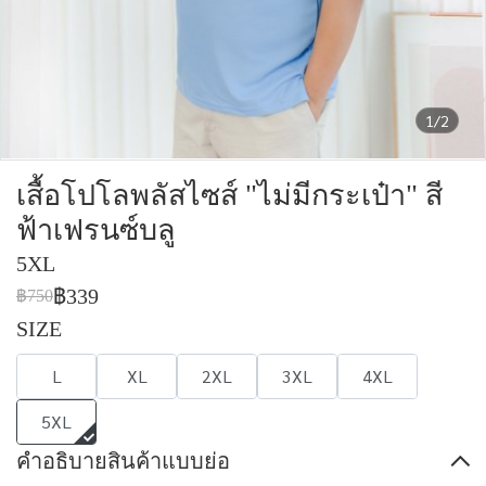
1/2
เสื้อโปโลพลัสไซส์ "ไม่มีกระเป๋า" สี
ฟ้าเฟรนซ์บลู
5XL
฿339
฿750
SIZE
L
XL
2XL
3XL
4XL
5XL
คำอธิบายสินค้าแบบย่อ