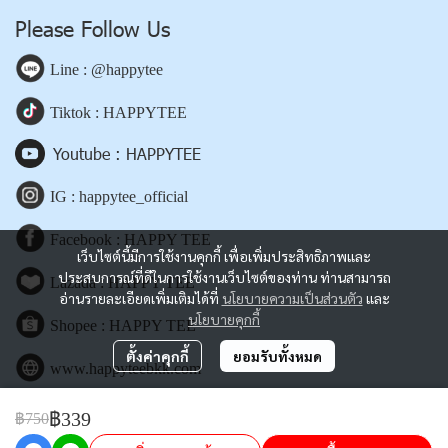
Please Follow Us
Line : @happytee
Tiktok : HAPPYTEE
Youtube : HAPPYTEE
IG : happytee_official
Facebook : HAPPY TEE
เว็บไซต์นี้มีการใช้งานคุกกี้ เพื่อเพิ่มประสิทธิภาพและ
ประสบการณ์ที่ดีในการใช้งานเว็บไซต์ของท่าน ท่านสามารถ
Lazada : HAPPY TEE
อ่านรายละเอียดเพิ่มเติมได้ที่
นโยบายความเป็นส่วนตัว
และ
นโยบายคุกกี้
Shopee : HAPPY TEE
ตั้งค่าคุกกี้
ยอมรับทั้งหมด
www.happyteebkk.com
฿339
฿750
Copyright | All Rights Reserved | Powered by happyteebkk.com